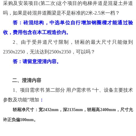
采购及安装项目(第二次)这个项目的电梯井道是混凝土井道
吗，如果是砖混井道圈梁是不是标准的2米-2.5米一档？
答：砖混结构，
中选单位
自行增加钢圈樑才能通过验
收，费用包含在本工程造价内。
2、由于受井道尺寸限制，轿厢的最大尺寸只能做到
2350x2250，无法达到2500x2350，可以吗？
答：
请留意澄清内容
。
二
、
澄清
内容
1、项目需求书 第二部分 用户需求书 “十、设备主要技术
参数及功能”增加
：
轿厢净尺寸：宽
2432mm，深2135mm，轿厢高2400mm，尺寸允
许正负偏100mm。