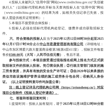
4
.
投标人未被列入
“信用中国”网站(www.creditchina.gov.cn)“失信被
执行人”（以招标代理机构在开标
当天
查询投标人在
“信用中国”网站
（www.creditchina.gov.cn）的结果为准，如相关失信记录已失效，投
标人需提供相关证明资料）
；
5
.
本项目不接受联合体投标；
6
.
投标人必须在
招标代理
机构处登记、缴费并成功获取招标文
件。
六、符合资格的投标人
应当于
2025
年
12
月
12
日
08
时
3
0分起至
2025
年
12
月
17
日
17时
3
0分止
在
中山市君晟管理咨询有限公司
（详细地址：
中山市东区博爱六路大鳌溪商业楼第
3栋第4层
411
室），招标文件每套
售价
¥
5
00.00
元（大写：人民币
伍
佰元整）
，售后不退。
参与投标方式：本项目接受通过现场报名或网上报名方式正式获
取招标文件的投标人投标。凭
①营业执照；②行政主管部门核发的施
工劳务资质，并具有有效的安全生产许可证；③自202
0
年以来承接的
类似市政设施维护管养业绩的施工或劳务分包合同；
④购买人身份
证。（以上证明资料复印件均加盖公章）
注：线上登记详见代理机构公司网（
https://zsjunsheng.cn/
）对应
项目公告附件《
投标人
登记申请表》。
七、答疑和答疑回复时间：
1
.
提疑时间：投标人如有疑问，请
于
2025
年
12
月
18
日
12
时
00
分前