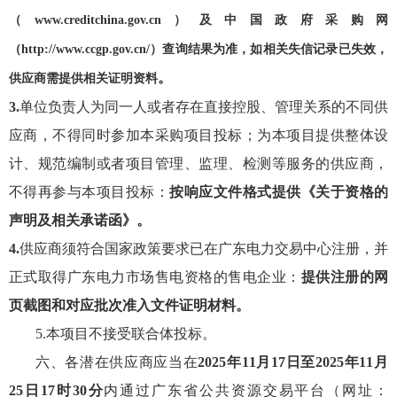
（www.creditchina.gov.cn）及中国政府采购网
（http://www.ccgp.gov.cn/）查询结果为准，如相关失信记录已失效，
。
供应商需提供相关证明资料
3.
单位负责人为同
一人或者存在直接控股、管理关系的不同供
应商，不得同时参加本采购项目投标；为本项目提供整体设
计、规范编
制或者项目管理、监理、检测等服务的供应商，
不得再参与本项目投标
：
按响应文件格式提供《关于资格的
声明及相关承诺函》
。
4.
供应商须符合国家政策要求已在广东电力交易中心注册，并
正式取得
广东电力市场
售电资格的售电企业
：
提供注册的网
页截图和对应批次准入文件证明材料。
5.
本项目不接受联合体投标。
六、各潜在
供应商
应当在
2025
年
11
月
17
日至
2025
年
11
月
25
日
17
时
30
分
内通过广东省公共资源交易平台（
网址：