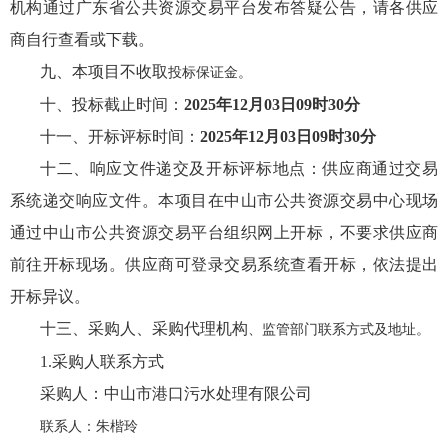
机构
通过广东省公共资源交易平台发布答疑公告，请各
供应
商
自行查看或下载。
九、
本项目不收取
投标
保证金
。
十、投标截止时间：
2025
年
12
月
03
日
09
时
30
分
十一、开标评标时间：
2025
年
12
月
03
日
09
时
30
分
十二、
响应文件
递交及开标评标地点：
供应商
通过交易
系统递交
响应文件
。本项目在中山市公共资源交易中心现场
通过中山市公共资源交易平台组织网上开标，不要求
供应商
前往开标现场。
供应商
可登录交易系统查看开标，依法提出
开标异议。
十三、
采购人
、
采购代理机构
、监管部门联系方式
及地址。
1
.
采购人
联系方式
采购人
：中山市港口污水处理有限公司
联系人：朱楷玲