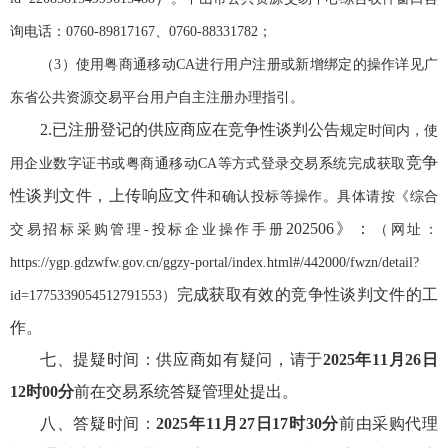
询电话：
0760-89817167、0760-88331782；
（
3）
使用粤商通移动
CA进行用户注册或新增绑定的操作详见广
东省公共资源交易平台用户自主注册办理指引。
2.
已注册登记的
供应商
应在
竞争性谈判公告
规定时间内，使
竞争
用企业数字证书或粤商通移动
CA等方式登录交易系统完成获取
性谈判文件
，上传
响应文件
和确认投标等操作。具体请按《综合
202506》
：
交易招标采购管理
-投标企业操作手册
（网址：
https://ygp.gdzwfw.gov.cn/ggzy-portal/index.html#/442000/fwzn/detail?
完成获取有效的
竞争性谈判文件
的工
id=1775339054512791553）
作。
七、提疑时间：
供应商
如有疑问，请于
2025
年
11
月
26
日
12
时
00
分
前在交易系统答疑管理处提出。
八、答疑时间：
2025
年
11
月
27
日
17
时
30
分
前由
采购代理