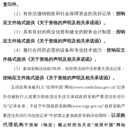
复印件。
（
2
）
有依法缴纳税收和社会保障资金的良好记录：
按响
应文件格式提供《关于资格的声明及相关承诺函》。
（
3
）
具有良好的商业信誉和健全的财务会计制度：
按响
应文件格式提供《关于资格的声明及相关承诺函》
。
（
4
）
履行合同所必需的设备和专业技术能力：
按响应文
件格式提供《关于资格的声明及相关承诺函》
。
（
5
）
参加采购活动前
3年内，在经营活动中没有重大违法记录：
按响应文件格式提供《关于资格的声明及相关承诺函》
。
2.
供应商未被列入
“信用中国”网站(www.creditchina.gov.cn)“记录
失信被执行人或重大税收违法失信主体或政府采购严重违法失信行
为”记录名单；不处于中国政府采购网(www.ccgp.gov.cn)“政府采购严
：
以
采购
重违法失信行为信息记录”中的禁止参加政府采购活动期间
代理机构
于投标（响应）截止时间当天在
“信用中国”网站